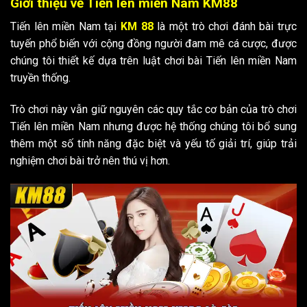
Giới thiệu về Tiến lên miền Nam KM88
Tiến lên miền Nam tại
KM 88
là một trò chơi đánh bài trực
tuyến phổ biến với cộng đồng người đam mê cá cược, được
chúng tôi thiết kế dựa trên luật chơi bài Tiến lên miền Nam
truyền thống.
Trò chơi này vẫn giữ nguyên các quy tắc cơ bản của trò chơi
Tiến lên miền Nam nhưng được hệ thống chúng tôi bổ sung
thêm một số tính năng đặc biệt và yếu tố giải trí, giúp trải
nghiệm chơi bài trở nên thú vị hơn.