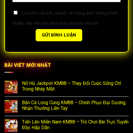
Lưu tên của tôi, email, và trang web trong trình
duyệt này cho lần bình luận kế tiếp của tôi.
BÀI VIẾT MỚI NHẤT
Nổ Hũ Jackpot KM88 – Thay Đổi Cuộc Sống Chỉ
Trong Nháy Mắt
Bắn Cá Long Cung KM88 – Chinh Phục Đại Dương,
Nhận Thưởng Liền Tay
Tiến Lên Miền Nam KM88 – Trò Chơi Bài Trực Tuyến
Đầy Hấp Dẫn