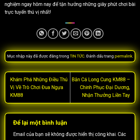
nghiệm ngay hôm nay để tận hưởng những giây phút chơi bài
trực tuyến thú vị nhất!
Mục nhập này đã được đăng trong
TIN TỨC
. Đánh dấu trang
permalink
.
Khám Phá Những Điều Thú
Bắn Cá Long Cung KM88 –
Vị Về Trò Chơi Đua Ngựa
Chinh Phục Đại Dương,
KM88
Nhận Thưởng Liền Tay
Để lại một bình luận
Email của bạn sẽ không được hiển thị công khai.
Các