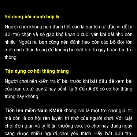
Sử dụng bài mạnh hợp lý
Người chơi không nên đánh hết các lá bài lớn từ đầu vì dễ bị
đối thủ chặn và sẽ gặp khó khăn ở cuối ván khi bài nhỏ còn
nhiều. Ngoài ra, bạn cũng nên đánh hao còn các bộ đôi lớn
một cách thận trọng để không bị chặt bởi tú quý hoặc ba đôi
thông.
Tận dụng cơ hội thắng trắng
Người chơi nên kiểm tra kĩ bài trước khi bắt đầu để xem bài
của bạn có tứ quý 2 hay sảnh từ 3 đến A để có cơ hội thắng
trắng hay không.
Tiến lên miền Nam KM88
không chỉ là một trò chơi giải trí
mà còn là cơ hội rèn luyện trí nhớ của người chơi. Với luật
chơi đơn giản và tỷ lệ ăn thưởng cao, trò chơi này đang ngày
càng được nhiều người chơi yêu thích. Hãy bắt đầu trải