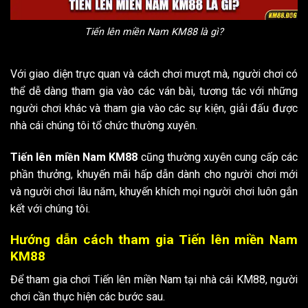
Tiến lên miền Nam KM88 là gì?
Với giao diện trực quan và cách chơi mượt mà, người chơi có
thể dễ dàng tham gia vào các ván bài, tương tác với những
người chơi khác và tham gia vào các sự kiện, giải đấu được
nhà cái chúng tôi tổ chức thường xuyên.
Tiến lên miền Nam KM88
cũng thường xuyên cung cấp các
phần thưởng, khuyến mãi hấp dẫn dành cho người chơi mới
và người chơi lâu năm, khuyến khích mọi người chơi luôn gắn
kết với chúng tôi.
Hướng dẫn cách tham gia Tiến lên miền Nam
KM88
Để tham gia chơi Tiến lên miền Nam tại nhà cái KM88, người
chơi cần thực hiện các bước sau.