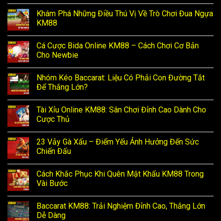
Khám Phá Những Điều Thú Vị Về Trò Chơi Đua Ngựa
KM88
Cá Cược Bida Online KM88 – Cách Chơi Cơ Bản
Cho Newbie
Nhóm Kéo Baccarat: Liệu Có Phải Con Đường Tắt
Để Thắng Lớn?
Tài Xỉu Online KM88: Sân Chơi Đỉnh Cao Dành Cho
Cược Thủ
23 Vảy Gà Xấu – Điểm Yếu Ảnh Hưởng Đến Sức
Chiến Đấu
Cách Khắc Phục Khi Quên Mật Khẩu KM88 Trong
Vài Bước
Baccarat KM88: Trải Nghiệm Đỉnh Cao, Thắng Lớn
Dễ Dàng