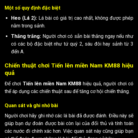
Một số quy định đặc biệt
Heo (Lá 2):
Lá bài có giá trị cao nhất, không được phép
nằm trong sảnh.
Thắng trắng:
Người chơi có sẵn bài thắng ngay nếu như
có các bộ đặc biệt như tứ quý 2, sáu đôi hay sảnh từ 3
đến A.
Chiến thuật chơi Tiến lên miền Nam KM88 hiệu
quả
Để chơi
Tiến lên miền Nam KM88
hiệu quả, người chơi có
thể áp dụng các chiến thuật sau để tăng cơ hội chiến thắng.
Quan sát và ghi nhớ bài
Người chơi hãy ghi nhớ các lá bài đã được đánh. Điều này sẽ
giúp bạn dự đoán được bài còn lại của đối thủ và tính toán
các nước đi chính xác hơn. Việc quan sát này cũng giúp bạn