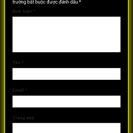
trường bắt buộc được đánh dấu
*
Bình luận
*
Tên
*
Email
*
Trang web