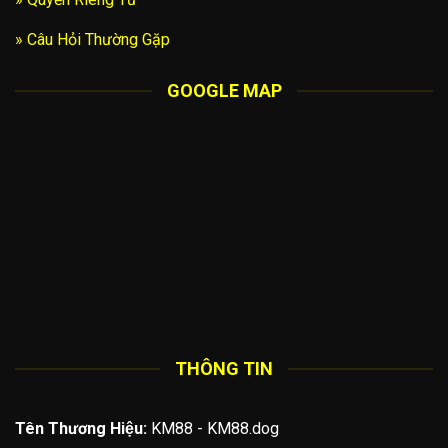
» Câu Hỏi Thường Gặp
GOOGLE MAP
THÔNG TIN
Tên Thương Hiệu:
KM88 - KM88.dog